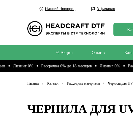
Нижний Новгород
3 филиала
Ка
% Акции
О нас
Ката
Лизинг 0%
Рассрочка 0% до 18 месяцев
Лизинг 0%
Рассрочка
Главная
/
Каталог
/
Расходные материалы
/
Чернила для UV
ЧЕРНИЛА ДЛЯ UV