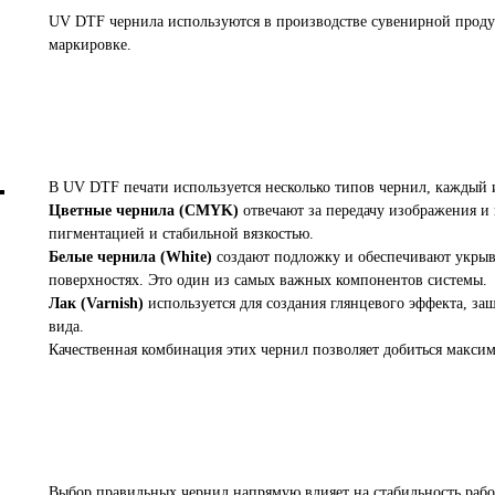
UV DTF чернила используются в производстве сувенирной прод
маркировке.
В UV DTF печати используется несколько типов чернил, каждый 
Цветные чернила (CMYK)
отвечают за передачу изображения и
пигментацией и стабильной вязкостью.
Белые чернила (White)
создают подложку и обеспечивают укрыв
поверхностях. Это один из самых важных компонентов системы.
Лак (Varnish)
используется для создания глянцевого эффекта, з
вида.
Качественная комбинация этих чернил позволяет добиться максим
Выбор правильных чернил напрямую влияет на стабильность рабо