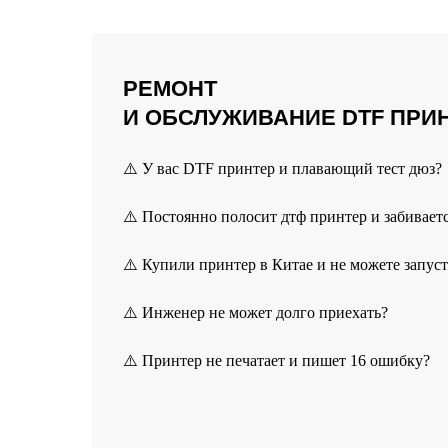
РЕМОНТ
И ОБСЛУЖИВАНИЕ DTF ПРИ
⚠️ У вас DTF принтер и плавающий тест дюз?
⚠️ Постоянно полосит дтф принтер и забивает
⚠️ Купили принтер в Китае и не можете запус
⚠️ Инженер не может долго приехать?
⚠️ Принтер не печатает и пишет 16 ошибку?