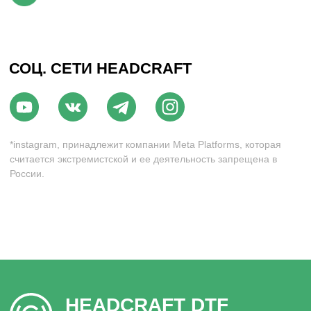
Согласие на обработку персональных данных
*Данный интернет-сайт носит исключительно
информационный характер и ни при каких условиях
не является публичной офертой, определяемой
положениями Статьи 437 (2) Гражданского кодекса РФ.
*instagram, принадлежит компании Meta Platforms, которая
считается экстремистской и ее деятельность запрещена в
России.
Разработка сайта
© 2025 HEADCRAFT