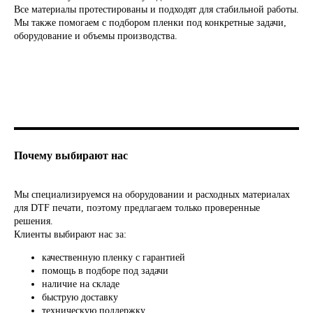
Все материалы протестированы и подходят для стабильной работы.
ЗАКАЗАТЬ ЗВОНОК
Мы также помогаем с подбором пленки под конкретные задачи,
оборудование и объемы производства.
Заполняя форму, вы даете согласие на
обработку персональных данных и
Почему выбирают нас
соглашаетесь c политикой
конфиденциальности
Мы специализируемся на оборудовании и расходных материалах
Отправить
для DTF печати, поэтому предлагаем только проверенные
решения.
Клиенты выбирают нас за:
качественную пленку с гарантией
помощь в подборе под задачи
СВЯЖИТЕСЬ С НАМИ
наличие на складе
быструю доставку
пн-пт, с 9 до 18
техническую поддержку