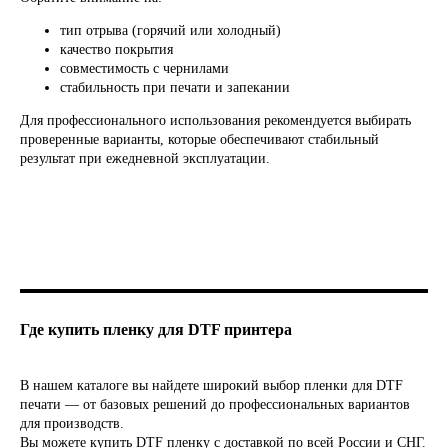
ВВЕДИ ДАННЫЕ И ГАЙД ПРИДЕТ
НА ПОЧТУ
тип отрыва (горячий или холодный)
качество покрытия
совместимость с чернилами
стабильность при печати и запекании
Для профессионального использования рекомендуется выбирать
проверенные варианты, которые обеспечивают стабильный
результат при ежедневной эксплуатации.
Отправить
Где купить пленку для DTF принтера
Заполняя форму, вы даете согласие на
обработку
персональных данных и соглашаетесь c политикой
конфиденциальности
В нашем каталоге вы найдете широкий выбор пленки для DTF
печати — от базовых решений до профессиональных вариантов
для производств.
Вы можете купить DTF пленку с доставкой по всей России и СНГ.