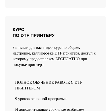
Реквизиты
КУРС
Политика конфиденциальности
ПО DTF ПРИНТЕРУ
Договор оферты
Согласие на обработку персональных данных
Записали для вас видео-курс по сборке,
настройке, каллибровке DTF принтера, доступ к
*Данный интернет-сайт носит исключительно
которому предоставляем БЕСПЛАТНО при
информационный характер и ни при каких условиях
не является публичной офертой, определяемой
покупке принтера
положениями Статьи 437 (2) Гражданского кодекса РФ.
*instagram, принадлежит компании Meta Platforms, которая
ПОЛНОЕ ОБУЧЕНИЕ РАБОТЕ С DTF
считается экстремистской и ее деятельность запрещена в
России.
ПРИНТЕРОМ
Разработка сайта
9 уроков основной программы
© 2025 HEADCRAFT
И дополнительные уроки, где разбираем