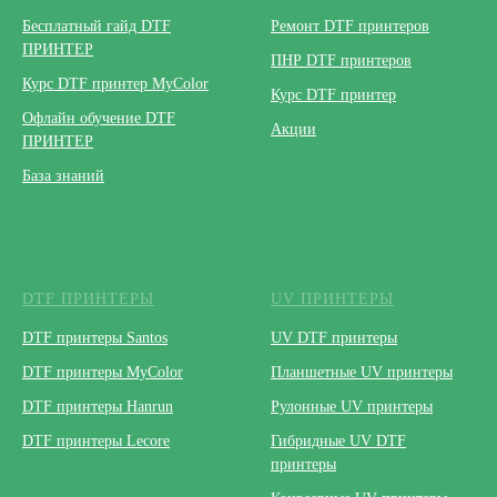
Бесплатный гайд DTF
Ремонт DTF принтеров
ПРИНТЕР
ПНР DTF принтеров
Курс DTF принтер MyColor
Курс DTF принтер
Офлайн обучение DTF
Акции
ПРИНТЕР
База знаний
DTF ПРИНТЕРЫ
UV ПРИНТЕРЫ
DTF принтеры Santos
UV DTF принтеры
DTF принтеры MyColor
Планшетные UV принтеры
DTF принтеры Hanrun
Рулонные UV принтеры
DTF принтеры Lecore
Гибридные UV DTF
принтеры