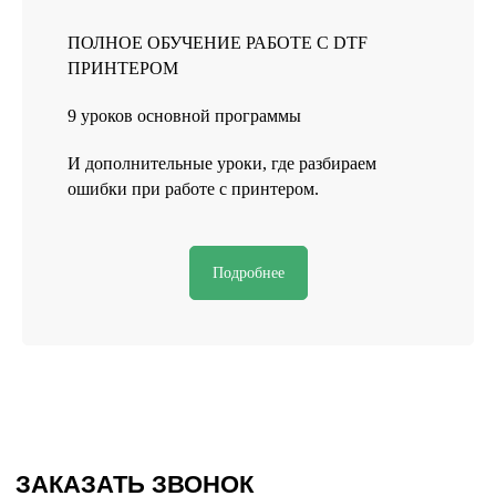
ПОЛНОЕ ОБУЧЕНИЕ РАБОТЕ С DTF
ПРИНТЕРОМ
9 уроков основной программы
Реквизиты
И дополнительные уроки, где разбираем
Политика конфиденциальности
ошибки при работе с принтером.
Договор оферты
Согласие на обработку персональных данных
Подробнее
*Данный интернет-сайт носит исключительно
информационный характер и ни при каких условиях
не является публичной офертой, определяемой
положениями Статьи 437 (2) Гражданского кодекса РФ.
*instagram, принадлежит компании Meta Platforms, которая
считается экстремистской и ее деятельность запрещена в
России.
Разработка сайта