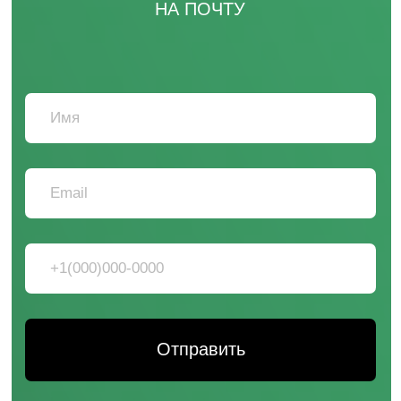
*instagram, принадлежит компании Meta Platforms, которая
считается экстремистской и ее деятельность запрещена в
России.
HEADCRAFT DTF
ЭКСПЕРТЫ В DTF ТЕХНОЛОГИИ
НИЖНИЙ НОВГОРОД, ПЕР. НАРТОВА, 2Б
ВЛАДИВОСТОК, РУССКАЯ УЛ., 65К, СТР. 10
(ФИЛИАЛ)
ИВАНОВО, УЛ. ГРОМОБОЯ, 1 (ФИЛИАЛ)
САНКТ-ПЕТЕРБУРГ, УЛ. РЕНТГЕНА, Д. 5Б
(ФИЛИАЛ)
/ ПО БУДНЯМ С 09:00 ДО 18:00