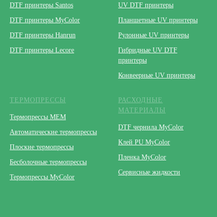
DTF принтеры Santos
UV DTF принтеры
DTF принтеры MyColor
Планшетные UV принтеры
DTF принтеры Hanrun
Рулонные UV принтеры
DTF принтеры Lecore
Гибридные UV DTF
принтеры
Конвеерные UV принтеры
ТЕРМОПРЕССЫ
РАСХОДНЫЕ
МАТЕРИАЛЫ
Термопрессы МЕМ
DTF чернила MyColor
Автоматические термопрессы
Клей PU MyColor
Плоские термопрессы
Пленка MyColor
Бесболочные термопрессы
Сервисные жидкости
Термопрессы MyColor