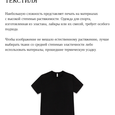
ТЕКСТИЛЯ
Наибольшую сложность представляет печать на материалах
с высокой степенью растяжимости. Одежда для спорта,
изготовленная из эластана, лайкры или их смесей, требует особого
подхода.
Чтобы изображение не мешало естественному растяжению, лучше
выбирать ткани со средней степенью эластичности либо
использовать материалы, прошедшие термическую усадку.
БЕСПЛАТНЫЙ ГАЙД
"ТОП 5 ОШИБОК ПРИ
ВЫБОРЕ DTF ПРИНТЕРА"
ВВЕДИ ДАННЫЕ И ГАЙД ПРИДЕТ
НА ПОЧТУ