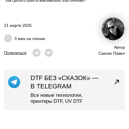
Как сделать принты максимально эластичными?
Поделиться
Саксин Павел
DTF БЕЗ «СКАЗОК» —
В TELEGRAM
Все новые технологии,
принтеры DTF, UV DTF