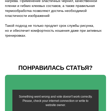
нагрева. Применение эластичных чернил, качественной
пленки и гибких клеевых составов, а также правильная
термообработка позволяют достичь необходимой
пластичности изображений
Такой подход не только продлит срок службы рисунка,
но и обеспечит комфортность ношения даже при активных
тренировках.
ЗАКАЗАТЬ ЗВОНОК
ПОНРАВИЛАСЬ СТАТЬЯ?
Something went wrong and vote doesn't work correctly.
Please, check your internet connection or write to
website owner.
Заполняя форму, вы даете согласие на
обработку персональных данных и