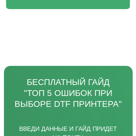
*instagram, принадлежит компании Meta Platforms, которая
считается экстремистской и ее деятельность запрещена в
России.
HEADCRAFT DTF
ЭКСПЕРТЫ В DTF ТЕХНОЛОГИИ
НИЖНИЙ НОВГОРОД, ПЕР. НАРТОВА, 2Б
ВЛАДИВОСТОК, РУССКАЯ УЛ., 65К, СТР. 10
(ФИЛИАЛ)
ИВАНОВО, УЛ. ГРОМОБОЯ, 1 (ФИЛИАЛ)
САНКТ-ПЕТЕРБУРГ, УЛ. РЕНТГЕНА, Д. 5Б
(ФИЛИАЛ)
/ ПО БУДНЯМ С 09:00 ДО 18:00