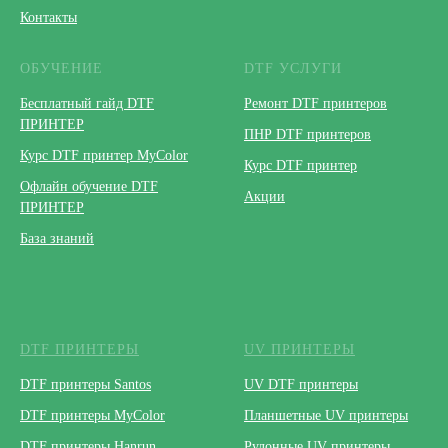
Контакты
ОБУЧЕНИЕ
DTF УСЛУГИ
Бесплатный гайд DTF
Ремонт DTF принтеров
ПРИНТЕР
ПНР DTF принтеров
Курс DTF принтер MyColor
Курс DTF принтер
Офлайн обучение DTF
Акции
ПРИНТЕР
База знаний
DTF ПРИНТЕРЫ
UV ПРИНТЕРЫ
DTF принтеры Santos
UV DTF принтеры
DTF принтеры MyColor
Планшетные UV принтеры
DTF принтеры Hanrun
Рулонные UV принтеры