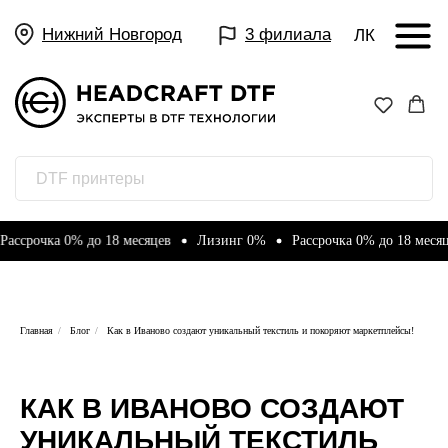
Нижний Новгород
3 филиала
ЛК
а 0% до 18 месяцев
Лизинг 0%
Рассрочка 0% до 18 месяцев
Л
Главная
/
Блог
/
Как в Иваново создают уникальный текстиль и покоряют маркетплейсы!
КАК В ИВАНОВО СОЗДАЮТ
УНИКАЛЬНЫЙ ТЕКСТИЛЬ
23 декабря 2025