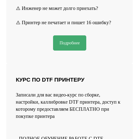
⚠️ Инженер не может долго приехать?
⚠️ Принтер не печатает и пишет 16 ошибку?
Подробнее
Реквизиты
Политика конфиденциальности
Договор оферты
Согласие на обработку персональных данных
КУРС ПО DTF ПРИНТЕРУ
*Данный интернет-сайт носит исключительно
информационный характер и ни при каких условиях
Записали для вас видео-курс по сборке,
не является публичной офертой, определяемой
положениями Статьи 437 (2) Гражданского кодекса РФ.
настройки, каллибровке DTF принтера, доступ к
которому предоставляем БЕСПЛАТНО при
покупке принтера
*instagram, принадлежит компании Meta Platforms, которая
считается экстремистской и ее деятельность запрещена в
России.
ПОЛНОЕ ОБУЧЕНИЕ РАБОТЕ С DTF