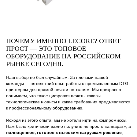
ПОЧЕМУ ИМЕННО LECORE? ОТВЕТ
ПРОСТ — ЭТО ТОПОВОЕ
ОБОРУДОВАНИЕ НА РОССИЙСКОМ
РЫНКЕ СЕГОДНЯ.
Наш выбор не был случайным. За плечами нашей
БЕСПЛАТНЫЙ ГАЙД
команды — пятилетний опыт работы с промышленным DTG-
"ТОП 5 ОШИБОК ПРИ
принтером для прямой печати по тканям. Мы прекрасно
ВЫБОРЕ DTF ПРИНТЕРА"
понимаем, что такое цифровая печать, каковы
технологические нюансы и какие требования предъявляются
к профессиональному оборудованию.
ВВЕДИ ДАННЫЕ И ГАЙД ПРИДЕТ
НА ПОЧТУ
Исходя из этого опыта, мы не хотели идти на компромиссы.
Нам было критически важно получить не просто «аппарат», а
полноценное, готовое к высоким нагрузкам решение
,