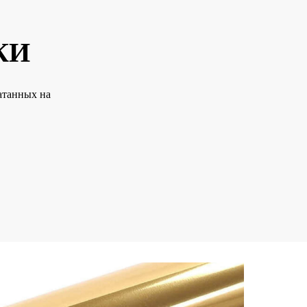
КИ
атанных на