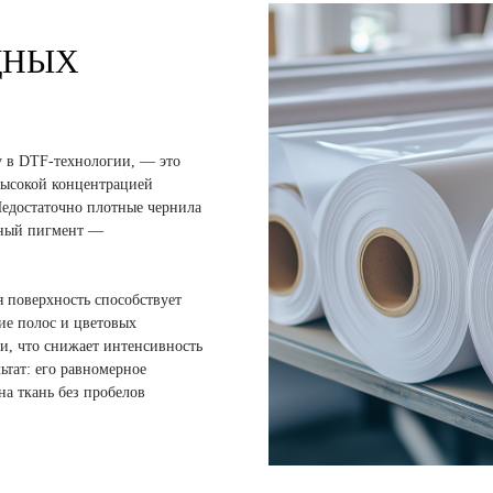
ДНЫХ
 в DTF-технологии, — это
 высокой концентрацией
Недостаточно плотные чернила
нный пигмент —
я поверхность способствует
ие полос и цветовых
и, что снижает интенсивность
ьтат: его равномерное
на ткань без пробелов