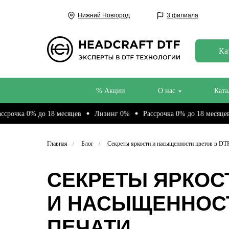
Нижний Новгород
3 филиала
Ка
% Акции
О нас
Ката
% до 18 месяцев
Лизинг 0%
Рассрочка 0% до 18 месяцев
Лизи
Главная
/
Блог
/
Секреты яркости и насыщенности цветов в DT
СЕКРЕТЫ ЯРКОС
И НАСЫЩЕННОСТ
ПЕЧАТИ