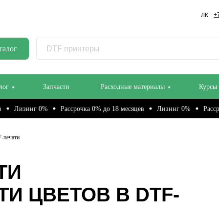
+
ЛК
талог
лог
Запчасти
Расходные материалы
Курсы
нг 0%
Рассрочка 0% до 18 месяцев
Лизинг 0%
Рассрочка 0% д
F-печати
ТИ
И ЦВЕТОВ В DTF-