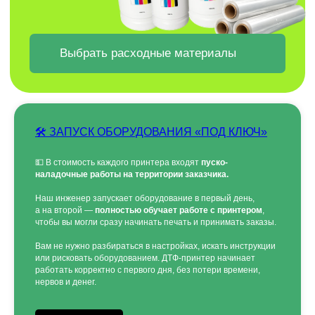
Отправить
🛠 ЗАПУСК ОБОРУДОВАНИЯ «ПОД КЛЮЧ»
Заполняя форму, вы даете согласие на
обработку
персональных данных и соглашаетесь c политикой
конфиденциальности
💵 В стоимость каждого принтера входят
пуско-
наладочные работы на территории заказчика.
Наш инженер запускает оборудование в первый день,
а на второй —
полностью обучает работе с принтером
,
чтобы вы могли сразу начинать печать и принимать заказы.
Вам не нужно разбираться в настройках, искать инструкции
или рисковать оборудованием. ДТФ-принтер начинает
работать корректно с первого дня, без потери времени,
нервов и денег.