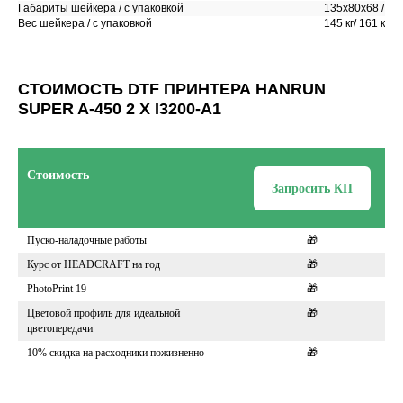
Габариты шейкера / с упаковкой
135x80x68 / 14
Вес шейкера / с упаковкой
145 кг/ 161 кг
СТОИМОСТЬ DTF ПРИНТЕРА HANRUN
SUPER A-450 2 X I3200-A1
Выбрать расходные материалы
Стоимость
Запросить КП
Пуско-наладочные работы
🎁
Курс от HEADCRAFT на год
🎁
PhotoPrint 19
🎁
Цветовой профиль для идеальной
🎁
цветопередачи
10% скидка на расходники пожизненно
🎁