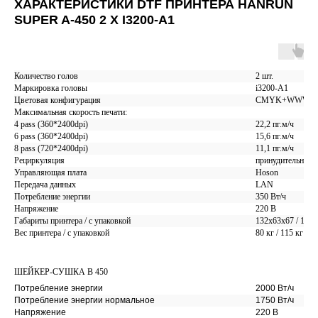
ХАРАКТЕРИСТИКИ DTF ПРИНТЕРА
HANRUN
SUPER A-450 2 X I3200-A1
Количество голов
2 шт.
Маркировка головы
i3200-A1
Цветовая конфигурация
CMYK+WWWW
Максимальная скорость печати:
4 pass (360*2400dpi)
22,2 пг.м/ч
6 pass (360*2400dpi)
15,6 пг.м/ч
8 pass (720*2400dpi)
11,1 пг.м/ч
Рециркуляция
принудительная р
Управляющая плата
Hoson
НИЗКАЯ СЕБЕСТОИМОСТЬ
Передача данных
LAN
ПЕЧАТИ
Потребление энергии
350 Вт/ч
✅ Себестоимость печати у наших клиентов
Напряжение
220 В
существенно
ниже
, чем у конкурентов.
Габариты принтера / с упаковкой
132x63x67 / 141
Вес принтера / с упаковкой
80 кг / 115 кг
🔥 Это даёт возможность зарабатывать больше
с каждого изделия — без снижения качества.
В итоге ваш ДТФ-принтер окупается
быстрее
,
а бизнес сразу выходит
в конкурентную
позицию
.
ШЕЙКЕР-СУШКА B 450
Потребление энергии
2000 Вт/ч
Потребление энергии нормальное
1750 Вт/ч
Напряжение
220 В