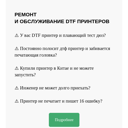
РЕМОНТ
И ОБСЛУЖИВАНИЕ DTF ПРИНТЕРОВ
Реквизиты
⚠️ У вас DTF принтер и плавающий тест дюз?
Политика конфиденциальности
⚠️ Постоянно полосит дтф принтер и забивается
Договор оферты
печатающая головка?
Согласие на обработку персональных данных
⚠️ Купили принтер в Китае и не можете
*Данный интернет-сайт носит исключительно
информационный характер и ни при каких условиях
запустить?
не является публичной офертой, определяемой
положениями Статьи 437 (2) Гражданского кодекса РФ.
⚠️ Инженер не может долго приехать?
*instagram, принадлежит компании Meta Platforms, которая
⚠️ Принтер не печатает и пишет 16 ошибку?
считается экстремистской и ее деятельность запрещена в
России.
Разработка сайта
Подробнее
© 2025 HEADCRAFT