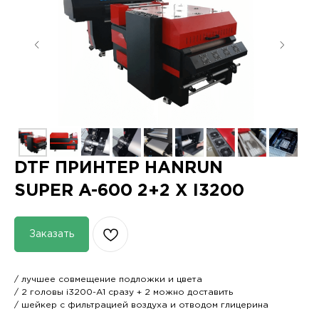
DTF ПРИНТЕР HANRUN
Купить в рассрочку
SUPER A-600 2+2 X I3200
Поддержка и
Напрямую от
Заказать
консультации
производителя
Отгрузка в
Гарантия
/ лучшее совмещение подложки и цвета
день оплаты
лучшей цены
/ 2 головы i3200-A1 сразу + 2 можно доставить
/ шейкер с фильтрацией воздуха и отводом глицерина