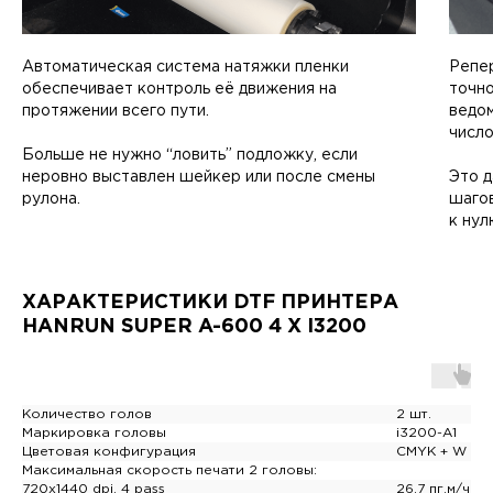
Автоматическая система натяжки пленки
Репе
обеспечивает контроль её движения на
точн
протяжении всего пути.
ведо
число
Больше не нужно “ловить” подложку, если
неровно выставлен шейкер или после смены
Это 
рулона.
шаго
к нул
ХАРАКТЕРИСТИКИ DTF ПРИНТЕРА
HANRUN SUPER A-600 4 X I3200
Количество голов
2 шт.
Маркировка головы
i3200-A1
Цветовая конфигурация
CMYK + W
Максимальная скорость печати 2 головы:
720x1440 dpi, 4 pass
26,7 пг.м/ч