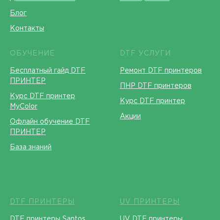
Блог
Контакты
ОБУЧЕНИЕ
DTF УСЛУГИ
Бесплатный гайд DTF
Ремонт DTF принтеров
ПРИНТЕР
ПНР DTF принтеров
Курс DTF принтер
Курс DTF принтер
MyColor
Акции
Офлайн обучение DTF
ПРИНТЕР
База знаний
DTF ПРИНТЕРЫ
UV ПРИНТЕРЫ
DTF принтеры Santos
UV DTF принтеры