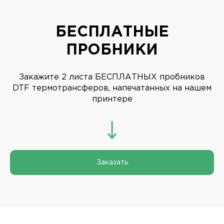
НИЖНИЙ НОВГОРОД, ПЕР. НАРТОВА, 2Б
ВЛАДИВОСТОК, РУССКАЯ УЛ., 65К, СТР. 10
(ФИЛИАЛ)
БЕСПЛАТНЫЕ
ИВАНОВО, УЛ. ГРОМОБОЯ, 1 (ФИЛИАЛ)
ПРОБНИКИ
САНКТ-ПЕТЕРБУРГ, УЛ. РЕНТГЕНА, Д. 5Б
(ФИЛИАЛ)
/ ПО БУДНЯМ С 09:00 ДО 18:00
Закажите 2 листа БЕСПЛАТНЫХ пробников
DTF термотрансферов, напечатанных на нашем
+7 831 231-20-03
принтере
Заказать