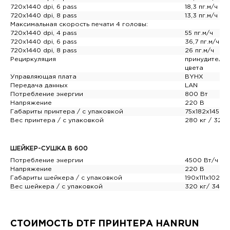
720x1440 dpi, 6 pass
18,3 пг.м/ч
720x1440 dpi, 8 pass
13,3 пг.м/ч
Максимальная скорость печати 4 головы:
НИЗКАЯ СЕБЕСТОИМОСТЬ
720x1440 dpi, 4 pass
55 пг.м/ч
ПЕЧАТИ
720x1440 dpi, 6 pass
36,7 пг.м/ч
720x1440 dpi, 8 pass
26 пг.м/ч
✅ Себестоимость печати у наших клиентов
Рециркуляция
принудительн
существенно
ниже
, чем у конкурентов.
цвета
🔥 Это даёт возможность зарабатывать
Управляющая плата
BYHX
больше с каждого изделия — без снижения
Передача данных
LAN
качества. В итоге ваш ДТФ-принтер
Потребление энергии
800 Вт
окупается
быстрее
, а бизнес сразу
Напряжение
220 В
выходит
в конкурентную позицию
.
Габариты принтера / с упаковкой
75x182x145 / 
Вес принтера / с упаковкой
280 кг / 320 
ШЕЙКЕР-СУШКА B 600
Потребление энергии
4500 Вт/ч
Напряжение
220 В
Габариты шейкера / с упаковкой
190x111x102 /
Вес шейкера / с упаковкой
320 кг/ 345 к
Выбрать расходные материалы
СТОИМОСТЬ DTF ПРИНТЕРА HANRUN