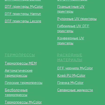
DTF принтеры MyColor
Планшетные UV
принтеры
DTF принтеры Hanrun
Рулонные UV принтеры
DTF принтеры Lecore
Гибридные UV DTF
принтеры
Конвеерные UV
принтеры
ТЕРМОПРЕССЫ
РАСХОДНЫЕ
МАТЕРИАЛЫ
Термопрессы МЕМ
DTF чернила MyColor
Автоматические
термопрессы
Клей PU MyColor
Плоские термопрессы
Пленка MyColor
Бесболочные
Сервисные жидкости
термопрессы
Термопрессы MyColor