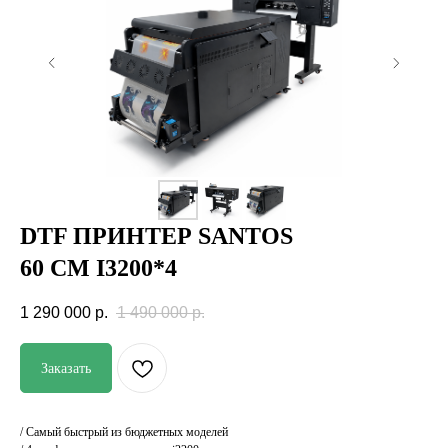
DTF ПРИНТЕР SANTOS
60 СМ I3200*4
Купить в рассрочку
1 290 000
р.
1 490 000
р.
Поддержка и
Напрямую от
консультации
производителя
Заказать
Отгрузка в день
Гарантия
оплаты
лучшей цены
/ Самый быстрый из бюджетных моделей