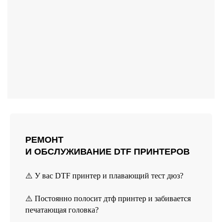
Реквизиты
Политика конфиденциальности
Договор оферты
Согласие на обработку персональных данных
*Данный интернет-сайт носит исключительно
информационный характер и ни при каких условиях
не является публичной офертой, определяемой
положениями Статьи 437 (2) Гражданского кодекса РФ.
*instagram, принадлежит компании Meta Platforms, которая
считается экстремистской и ее деятельность запрещена в
России.
РЕМОНТ
И ОБСЛУЖИВАНИЕ DTF ПРИНТЕРОВ
Разработка сайта
© 2025 HEADCRAFT
⚠️ У вас DTF принтер и плавающий тест дюз?
⚠️ Постоянно полосит дтф принтер и забивается
печатающая головка?