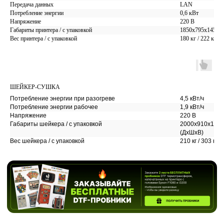
Передача данных
LAN
Потребление энергии
0,6 кВт
Напряжение
220 В
Габариты принтера / с упаковкой
1850х795х1450 
Вес принтера / с упаковкой
180 кг / 222 кг
НИЗКАЯ СЕБЕСТОИМОСТЬ
ШЕЙКЕР-СУШКА
ПЕЧАТИ
Потребление энергии при разогреве
4,5 кВт/ч
Потребление энергии рабочее
1,9 кВт/ч
✅ Себестоимость печати у наших клиентов
Напряжение
220 В
существенно
ниже
, чем у конкурентов.
Габариты шейкера / с упаковкой
2000х910х1130
🔥 Это даёт возможность зарабатывать больше
(ДхШхВ)
с каждого изделия — без снижения качества.
Вес шейкера / с упаковкой
210 кг / 303 кг
В итоге ваш ДТФ-принтер окупается
быстрее
,
а бизнес сразу выходит
в конкурентную
позицию
.