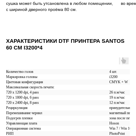
сушка может быть утсановлена в любом помещении,
во врем
с шириной дверного проёма 80 см.
ХАРАКТЕРИСТИКИ DTF ПРИНТЕРА SANTOS
60 СМ I3200*4
Количество голов
4 шт.
Маркировка головы
i3200
Цветовая конфигурация
CMYK + W
Максимальная скорость печати:
720 x 1200 dpi, 4 pass
26 п.м/час
720 x 1800 dpi, 6 pass
19 п.м/час
720 x 2400 dpi, 8 pass
12 п.м/час
Рециркуляция
принудительная р
Перемешивание чернил
магнитный перем
Подогрев пленки
зона после печат
Управляющая плата
Hoson
Операционная система
Win 7 / Win 10
РИП
PhotoPrint