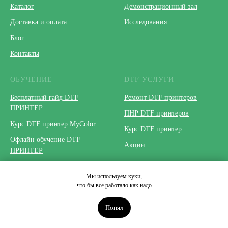
Каталог
Демонстрационный зал
Доставка и оплата
Исследования
Блог
Контакты
ОБУЧЕНИЕ
DTF УСЛУГИ
Бесплатный гайд DTF
Ремонт DTF принтеров
ПРИНТЕР
ПНР DTF принтеров
Курс DTF принтер MyColor
Курс DTF принтер
Офлайн обучение DTF
Акции
ПРИНТЕР
База знаний
Мы используем куки,
что бы все работало как надо
Понял
DTF ПРИНТЕРЫ
UV ПРИНТЕРЫ