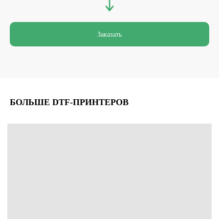
Заказать
ЗАКАЗАТЬ ЗВОНОК
БОЛЬШЕ DTF-ПРИНТЕРОВ
Заполняя форму, вы даете согласие на
обработку персональных данных и
соглашаетесь c политикой
конфиденциальности
Отправить