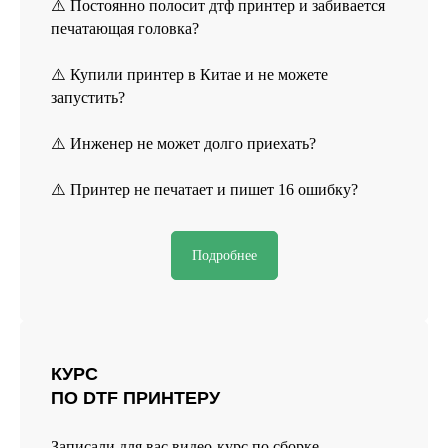
⚠️ Постоянно полосит дтф принтер и забивается
печатающая головка?
⚠️ Купили принтер в Китае и не можете
запустить?
Реквизиты
⚠️ Инженер не может долго приехать?
Политика конфиденциальности
Договор оферты
⚠️ Принтер не печатает и пишет 16 ошибку?
Согласие на обработку персональных данных
*Данный интернет-сайт носит исключительно
Подробнее
информационный характер и ни при каких условиях
не является публичной офертой, определяемой
положениями Статьи 437 (2) Гражданского кодекса РФ.
*instagram, принадлежит компании Meta Platforms, которая
считается экстремистской и ее деятельность запрещена в
КУРС
России.
ПО DTF ПРИНТЕРУ
Разработка сайта
© 2025 HEADCRAFT
Записали для вас видео-курс по сборке,