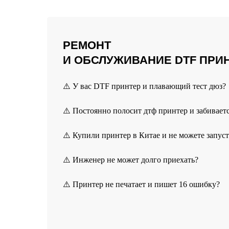
РЕМОНТ
И ОБСЛУЖИВАНИЕ DTF ПРИ
⚠️ У вас DTF принтер и плавающий тест дюз?
⚠️ Постоянно полосит дтф принтер и забивает
⚠️ Купили принтер в Китае и не можете запус
⚠️ Инженер не может долго приехать?
⚠️ Принтер не печатает и пишет 16 ошибку?