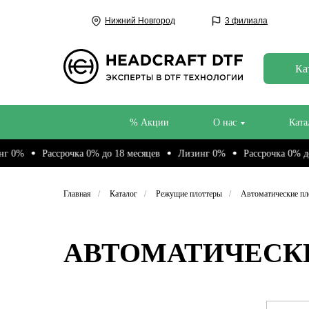
Нижний Новгород
3 филиала
Ка
% Акции
О нас
Ката
Рассрочка 0% до 18 месяцев
Лизинг 0%
Рассрочка 0% до 18 м
Главная
/
Каталог
/
Режущие плоттеры
/
Автоматические пл
АВТОМАТИЧЕСК