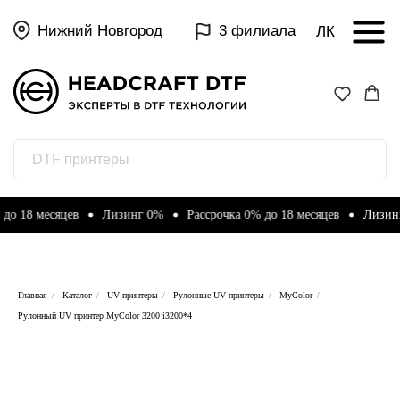
Нижний Новгород
3 филиала
ЛК
месяцев
Лизинг 0%
Рассрочка 0% до 18 месяцев
Лизинг 0%
Главная
/
Каталог
/
UV принтеры
/
Рулонные UV принтеры
/
MyColor
/
Рулонный UV принтер MyСolor 3200 i3200*4