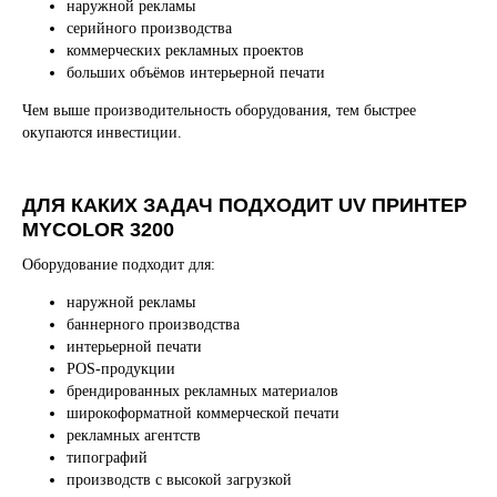
наружной рекламы
серийного производства
коммерческих рекламных проектов
больших объёмов интерьерной печати
Чем выше производительность оборудования, тем быстрее
окупаются инвестиции.
НИЗКАЯ СЕБЕСТОИМОСТЬ
ПЕЧАТИ
ДЛЯ КАКИХ ЗАДАЧ ПОДХОДИТ UV ПРИНТЕР
MYCOLOR 3200
✅ Себестоимость печати у наших клиентов
существенно
ниже
, чем у конкурентов.
Оборудование подходит для:
🔥 Это даёт возможность зарабатывать больше
с каждого изделия — без снижения качества.
наружной рекламы
В итоге ваш ДТФ-принтер окупается
быстрее
,
а бизнес сразу выходит
в конкурентную
баннерного производства
позицию
.
интерьерной печати
POS-продукции
брендированных рекламных материалов
широкоформатной коммерческой печати
рекламных агентств
типографий
производств с высокой загрузкой