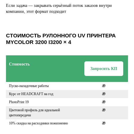
Если задача — закрывать серьёзный поток заказов внутри
Выбрать расходные материалы
компании, этот формат подходит
СТОИМОСТЬ РУЛОННОГО UV ПРИНТЕРА
MYCOLOR 3200 I3200 × 4
Стоимость
Запросить КП
Пуско-наладочные работы
🎁
Курс от HEADCRAFT на год
🎁
PhotoPrint 19
🎁
Цветовой профиль для идеальной
🎁
цветопередачи
10% скидка на расходники пожизненно
🎁