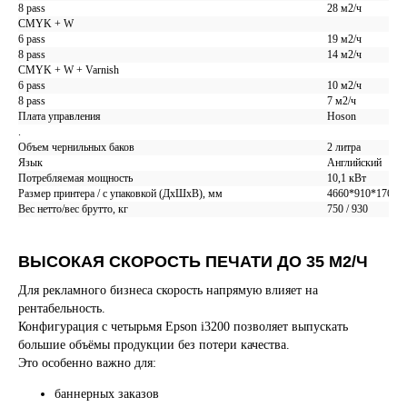
8 pass
28 м2/ч
CMYK + W
6 pass
19 м2/ч
8 pass
14 м2/ч
CMYK + W + Varnish
6 pass
10 м2/ч
8 pass
7 м2/ч
Плата управления
Hoson
.
Объем чернильных баков
2 литра
Язык
Английский
Потребляемая мощность
10,1 кВт
Размер принтера / с упаковкой (ДхШхВ), мм
4660*910*1760 /
Вес нетто/вес брутто, кг
750 / 930
ВЫСОКАЯ СКОРОСТЬ ПЕЧАТИ ДО 35 М2/Ч
Для рекламного бизнеса скорость напрямую влияет на
рентабельность.
Конфигурация с четырьмя Epson i3200 позволяет выпускать
большие объёмы продукции без потери качества.
Это особенно важно для:
Все вопросы
баннерных заказов