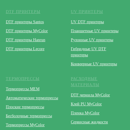
DTF ПРИНТЕРЫ
UV ПРИНТЕРЫ
DTF принтеры Santos
UV DTF принтеры
DTF принтеры MyColor
Планшетные UV принтеры
DTF принтеры Hanrun
Рулонные UV принтеры
DTF принтеры Lecore
Гибридные UV DTF
принтеры
Конвеерные UV принтеры
ТЕРМОПРЕССЫ
РАСХОДНЫЕ
МАТЕРИАЛЫ
Термопрессы МЕМ
DTF чернила MyColor
Автоматические термопрессы
Клей PU MyColor
Плоские термопрессы
Пленка MyColor
Бесболочные термопрессы
Сервисные жидкости
Термопрессы MyColor