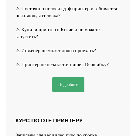
⚠️ Постоянно полосит дтф принтер и забивается
печатающая головка?
⚠️ Купили принтер в Китае и не можете
запустить?
⚠️ Инженер не может долго приехать?
⚠️ Принтер не печатает и пишет 16 ошибку?
Реквизиты
Политика конфиденциальности
Подробнее
Договор оферты
Согласие на обработку персональных данных
*Данный интернет-сайт носит исключительно
КУРС ПО DTF ПРИНТЕРУ
информационный характер и ни при каких условиях
не является публичной офертой, определяемой
положениями Статьи 437 (2) Гражданского кодекса РФ.
Записали для вас видео-курс по сборке,