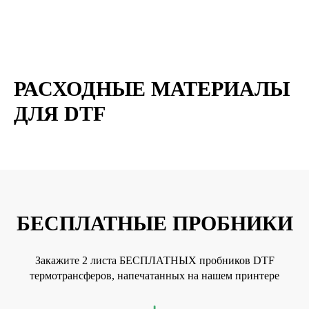
ИВАНОВО, УЛ. ГРОМОБОЯ, 1 (ФИЛИАЛ)
САНКТ-ПЕТЕРБУРГ, УЛ. РЕНТГЕНА, Д. 5Б
(ФИЛИАЛ)
/ ПО БУДНЯМ С 09:00 ДО 18:00
РАСХОДНЫЕ МАТЕРИАЛЫ
+7 831 231-20-03
ДЛЯ DTF
БЕСПЛАТНЫЕ ПРОБНИКИ
Закажите 2 листа БЕСПЛАТНЫХ пробников DTF
термотрансферов, напечатанных на нашем принтере