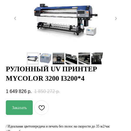
РУЛОННЫЙ UV ПРИНТЕР
MYСOLOR 3200 I3200*4
Купить в рассрочку
1 649 826
р.
1 850 272
р.
Поддержка и
Напрямую от
консультации
производителя
Заказать
Отгрузка в день
Гарантия
оплаты
лучшей цены
/ Идеальная цветопередача и печать без полос на скорости до 35 м2/час