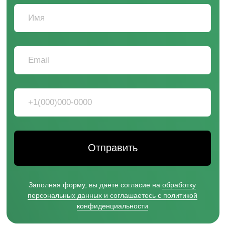
+7 831 231-20-03
СОЦ. СЕТИ HEADCRAFT
*instagram, принадлежит компании Meta Platforms, которая
считается экстремистской и ее деятельность запрещена в
России.
HEADCRAFT DTF
ЭКСПЕРТЫ В DTF ТЕХНОЛОГИИ
НИЖНИЙ НОВГОРОД, ПЕР. НАРТОВА, 2Б
ВЛАДИВОСТОК, РУССКАЯ УЛ., 65К, СТР. 10
(ФИЛИАЛ)