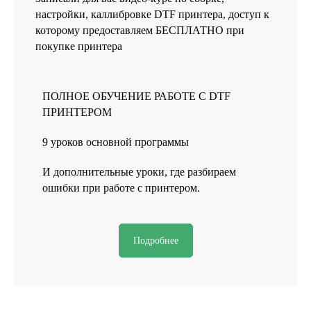
настройки, каллибровке DTF принтера, доступ к
*instagram, принадлежит компании Meta Platforms, которая
которому предоставляем БЕСПЛАТНО при
считается экстремистской и ее деятельность запрещена в
России.
покупке принтера
Разработка сайта
© 2025 HEADCRAFT
ПОЛНОЕ ОБУЧЕНИЕ РАБОТЕ С DTF
ПРИНТЕРОМ
9 уроков основной программы
И дополнительные уроки, где разбираем
ошибки при работе с принтером.
Подробнее