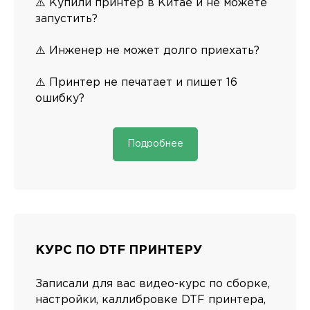
⚠️ Купили принтер в Китае и не можете
запустить?
⚠️ Инженер не может долго приехать?
Заполняя форму, вы даете согласие на
⚠️ Принтер не печатает и пишет 16
обработку персональных данных и
соглашаетесь c политикой
ошибку?
конфиденциальности
Отправить
Подробнее
СВЯЖИТЕСЬ С НАМИ
пн-пт, с 9 до 18
КУРС ПО DTF ПРИНТЕРУ
TELEGRAM
Записали для вас видео-курс по сборке,
ВКОНТАКТЕ
настройки, каллибровке DTF принтера,