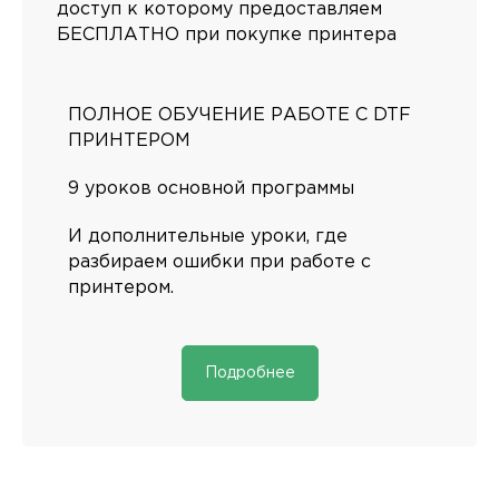
доступ к которому предоставляем
+7 831 231-20-03
БЕСПЛАТНО при покупке принтера
СОЦ. СЕТИ HEADCRAFT
ПОЛНОЕ ОБУЧЕНИЕ РАБОТЕ С DTF
ПРИНТЕРОМ
9 уроков основной программы
*instagram, принадлежит компании Meta Platforms,
которая считается экстремистской и ее деятельность
И дополнительные уроки, где
запрещена в России.
разбираем ошибки при работе с
принтером.
Подробнее
HEADCRAFT DTF
ЭКСПЕРТЫ В DTF ТЕХНОЛОГИИ
НИЖНИЙ НОВГОРОД, ПЕР. НАРТОВА, 2Б
ВЛАДИВОСТОК, РУССКАЯ УЛ., 65К, СТР. 10