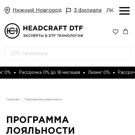
Нижний Новгород
3 филиала
ЛК
0%
Рассрочка 0% до 18 месяцев
Лизинг 0%
Рассрочка 
Главная
/
Программа лояльности
ПРОГРАММА
ЛОЯЛЬНОСТИ